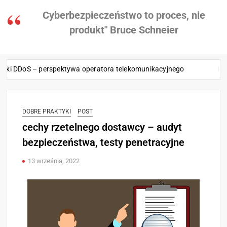
Cyberbezpieczeństwo to proces, nie
produkt" Bruce Schneier
oS – perspektywa operatora telekomunikacyjnego
Fundament
DOBRE PRAKTYKI
POST
cechy rzetelnego dostawcy – audyt
bezpieczeństwa, testy penetracyjne
13 września, 2022