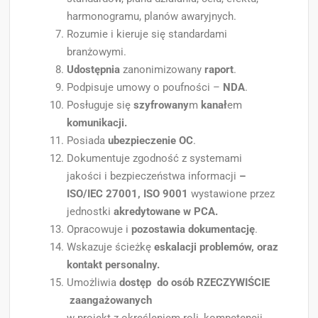
harmonogramu, planów awaryjnych.
Rozumie i kieruje się standardami
branżowymi.
Udostępnia
zanonimizowany
raport
.
Podpisuje umowy o poufności –
NDA
.
Posługuje się
szyfrowany
m
kanał
em
komunikacji.
Posiada
ubezpieczenie OC
.
Dokumentuje zgodność z systemami
jakości i bezpieczeństwa informacji
–
ISO/IEC 27001, ISO 9001
wystawione przez
jednostki
akredytowane w PCA.
Opracowuje i
pozostawia dokumentację
.
Wskazuje ścieżkę
eskalacji problemów, oraz
kontakt personalny.
Umożliwia
dostęp do osób
RZECZYWIŚCIE
zaangażowanych
w projekt z określeniem roli, kompetencji,