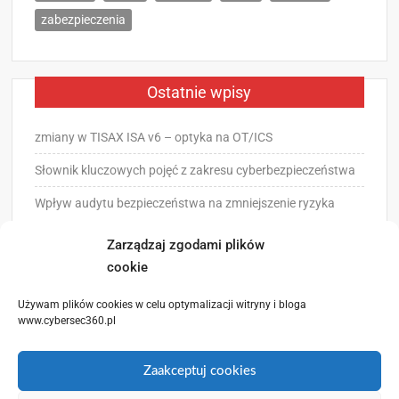
zabezpieczenia
Ostatnie wpisy
zmiany w TISAX ISA v6 – optyka na OT/ICS
Słownik kluczowych pojęć z zakresu cyberbezpieczeństwa
Wpływ audytu bezpieczeństwa na zmniejszenie ryzyka
operacyjnego – praca dyplomowa
Zarządzaj zgodami plików
cookie
Używam plików cookies w celu optymalizacji witryny i bloga
www.cybersec360.pl
strona główna
Polityka
Polityka Cookies
Zaakceptuj cookies
Prywatności