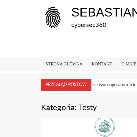
Skip
SEBASTIA
to
content
cybersec360
STRONA GŁÓWNA
KONTAKT
O MNIE
PRZEGLĄD POSTÓW
/ICS
Raport ataki DDoS – perspektywa operatora telekomun
Kategoria:
Testy