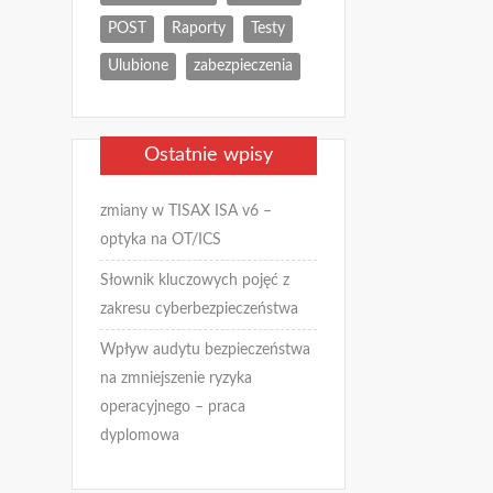
POST
Raporty
Testy
Ulubione
zabezpieczenia
Ostatnie wpisy
zmiany w TISAX ISA v6 –
optyka na OT/ICS
Słownik kluczowych pojęć z
zakresu cyberbezpieczeństwa
Wpływ audytu bezpieczeństwa
na zmniejszenie ryzyka
operacyjnego – praca
dyplomowa