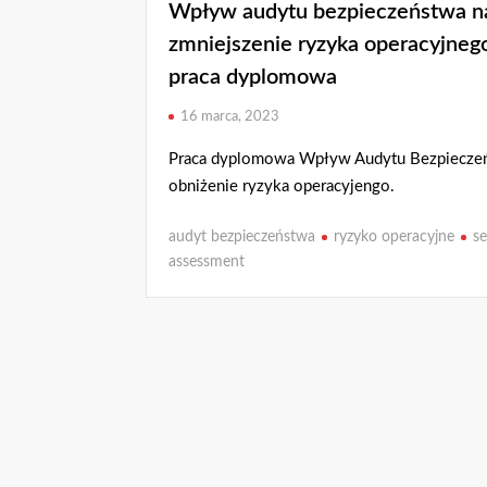
Wpływ audytu bezpieczeństwa n
zmniejszenie ryzyka operacyjneg
praca dyplomowa
16 marca, 2023
Praca dyplomowa Wpływ Audytu Bezpiecze
obniżenie ryzyka operacyjengo.
audyt bezpieczeństwa
ryzyko operacyjne
se
assessment