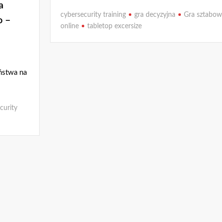
a
cybersecurity training
gra decyzyjna
Gra sztabow
o –
online
tabletop excersize
ństwa na
curity